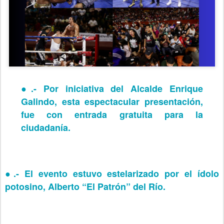
●.-
Por iniciativa del Alcalde Enrique
Galindo, esta espectacular presentación,
fue con entrada gratuita para la
ciudadanía.
●.-
El evento estuvo estelarizado por el ídolo
potosino, Alberto “El Patrón” del Río.