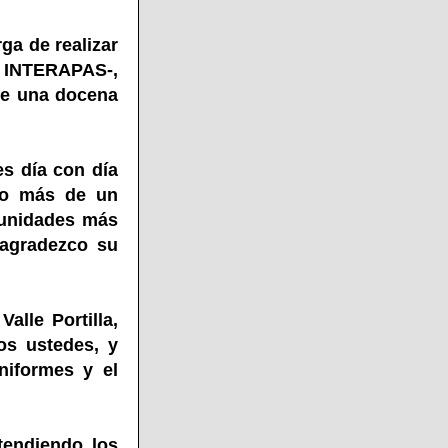
ga de realizar
– INTERAPAS-,
de una docena
es día con día
ndo más de un
omunidades más
 agradezco su
alle Portilla,
os ustedes, y
niformes y el
tendiendo los