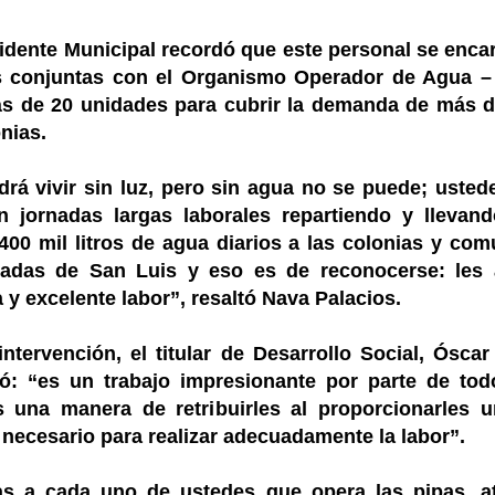
idente Municipal recordó que este personal se encar
s conjuntas con el Organismo Operador de Agua 
s de 20 unidades para cubrir la demanda de más 
nias.
rá vivir sin luz, pero sin agua no se puede; usted
an jornadas largas laborales repartiendo y lleva
 400 mil litros de agua diarios a las colonias y c
tadas de San Luis y eso es de reconocerse: les
 y excelente labor”, resaltó Nava Palacios.
ntervención, el titular de Desarrollo Social, Óscar V
mó: “es un trabajo impresionante por parte de tod
s una manera de retribuirles al proporcionarles u
necesario para realizar adecuadamente la labor”.
as a cada uno de ustedes que opera las pipas, a