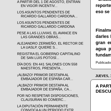
A PARTIR DEL 1 DE AGOSTO, ENTRAN
reporte
EN VIGOR INCENTIV...
eso se 
LOS ASUNTOS PENDIENTES DE
RICARDO GALLARDO CARDONA...
LOS ASUNTOS PENDIENTES DE
RICARDO GALLARDO CARDONA
Finalm
PESE A LAS LLUVIAS, EL AVANCE EN
darles 
LAS GRANDES OBRAS...
gran e
ALEJANDRO ZERMEÑO, EL RECTOR DE
LA UASLP, QUIERE S...
agua p
REGISTRA EL GOBIERNO CAPITALINO
fundam
DE SAN LUIS POTOSÍ...
Publicad
DÍA DOS: EN 441 SALONES CON 558
MAESTROS, PRESENTA...
¡ALBAZO! PRIMOR DESTAPA AL
JUEVES, 
EMBAJADOR DE ESPAÑA CAR...
A PAR
¡ALBAZO! PRIMOR DESTAPA AL
EMBAJADOR DE ESPAÑA, CA...
DESCU
POR NO RESPETAR DISPOSICIONES,
CLAUSURAN 80 COMERC...
LA DIPUTACIÓN PERMANENTE
CONVOCA A UN PERIODO EXTR...