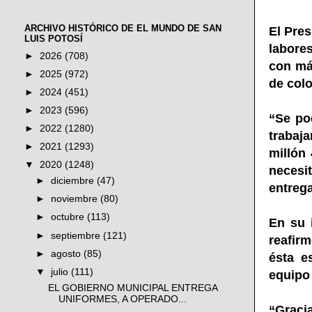
ARCHIVO HISTÓRICO DE EL MUNDO DE SAN
El Pres
LUIS POTOSÍ
labore
►
2026
(708)
con má
►
2025
(972)
de colo
►
2024
(451)
►
2023
(596)
“Se pod
►
2022
(1280)
trabaj
►
2021
(1293)
millón
▼
2020
(1248)
necesi
►
diciembre
(47)
entrega
►
noviembre
(80)
►
octubre
(113)
En su i
►
septiembre
(121)
reafir
►
agosto
(85)
ésta e
▼
julio
(111)
equipo 
EL GOBIERNO MUNICIPAL ENTREGA
UNIFORMES, A OPERADO...
“Graci