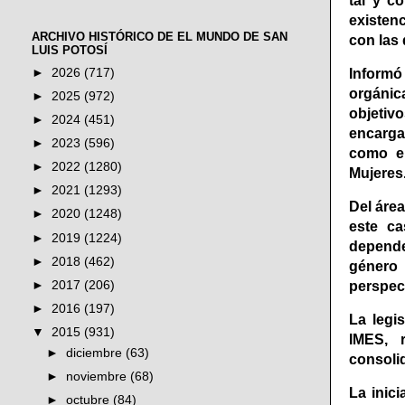
tal y c
existen
ARCHIVO HISTÓRICO DE EL MUNDO DE SAN
con las 
LUIS POTOSÍ
►
2026
(717)
Informó
orgánic
►
2025
(972)
objetiv
►
2024
(451)
encarga
►
2023
(596)
como el
►
2022
(1280)
Mujeres
►
2021
(1293)
Del área
►
2020
(1248)
este ca
►
2019
(1224)
depende
►
2018
(462)
género
►
2017
(206)
perspec
►
2016
(197)
La legi
▼
2015
(931)
IMES, 
►
diciembre
(63)
consolid
►
noviembre
(68)
La inic
►
octubre
(84)