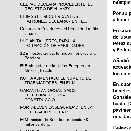
múltiple
CEEPAC DECLARA PROCEDENTE, EL
REGISTRO DE ALIANZA ...
Por su 
EL IMSS LE RECUERDA A LOS
a hacer
PATRONES, DECLARAR EN FE...
Denuncian Celadores del Penal de La Pila,
En cuan
la corru...
de usua
INICIAN TALLERES, PARA LA
Pérez s
FORMACIÓN DE HABILIDADES...
y Feder
12 mil estudiantes, le rinden honores a la
Bandera...
Añadió 
El Embajador de la Unión Europea en
activac
México, Excele...
los curs
NO HA AUMENTADO EL NÚMERO DE
TRABAJADORES, EN EL M...
En cuan
GARANTIZAN ORGANISMOS
benefici
ELECTORALES, UNA
Gonzále
CONSTRUCCIO...
hasta 1
FORTALECEN LA SEGURIDAD, EN LA
pavimen
DELEGACIÓN DE LA PI...
nos dar
El Municipio de Soledad, necesita 40
millones de p...
Publicad