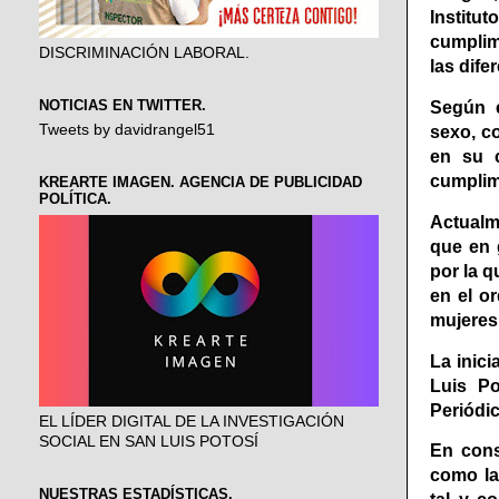
Institu
cumplim
DISCRIMINACIÓN LABORAL.
las dife
NOTICIAS EN TWITTER.
Según e
Tweets by davidrangel51
sexo, c
en su c
cumplimi
KREARTE IMAGEN. AGENCIA DE PUBLICIDAD
POLÍTICA.
Actualme
que en 
por la 
en el o
mujeres
La inici
Luis Po
Periódic
EL LÍDER DIGITAL DE LA INVESTIGACIÓN
SOCIAL EN SAN LUIS POTOSÍ
En cons
como la
NUESTRAS ESTADÍSTICAS.