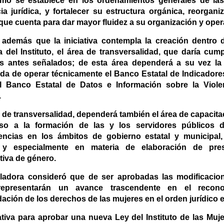
omo se establece en los ordenamientos generales de la
cia jurídica, y fortalecer su estructura orgánica, reorgan
que cuenta para dar mayor fluidez a su organización y oper
 además que la iniciativa contempla la creación dentro d
a del Instituto, el área de transversalidad, que daría cum
os antes señalados; de esta área dependerá a su vez la 
da de operar técnicamente el Banco Estatal de Indicadore
 Banco Estatal de Datos e Información sobre la Violen
.
 de transversalidad, dependerá también el área de capacitac
so a la formación de las y los servidores públicos d
ncias en los ámbitos de gobierno estatal y municipal,
 y especialmente en materia de elaboración de pre
tiva de género.
sladora consideró que de ser aprobadas las modificacion
representarán un avance trascendente en el recono
ación de los derechos de las mujeres en el orden jurídico e
iativa para aprobar una nueva Ley del Instituto de las Muj