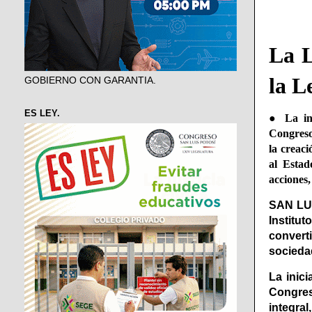
La L
la L
GOBIERNO CON GARANTIA.
ES LEY.
● La ini
Congreso
la creac
al Estad
acciones,
SAN LUI
Institu
convert
socieda
La inic
Congres
integra