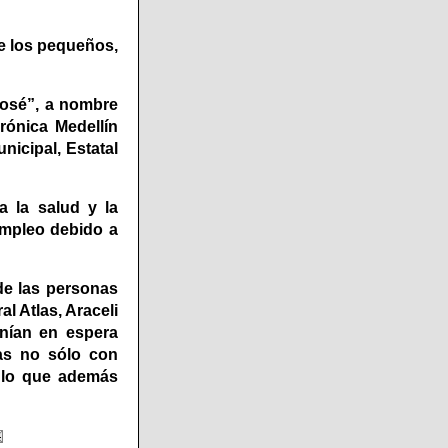
e los pequeños,
José”, a nombre
rónica Medellín
nicipal, Estatal
 la salud y la
oempleo debido a
de las personas
l Atlas, Araceli
nían en espera
vas no sólo con
o lo que además