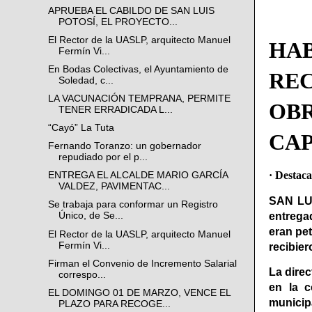
APRUEBA EL CABILDO DE SAN LUIS
POTOSÍ, EL PROYECTO...
El Rector de la UASLP, arquitecto Manuel
HA
Fermín Vi...
En Bodas Colectivas, el Ayuntamiento de
RE
Soledad, c...
LA VACUNACIÓN TEMPRANA, PERMITE
OBR
TENER ERRADICADA L...
“Cayó” La Tuta
CAP
Fernando Toranzo: un gobernador
repudiado por el p...
· Destaca
ENTREGA EL ALCALDE MARIO GARCÍA
VALDEZ, PAVIMENTAC...
SAN LUI
Se trabaja para conformar un Registro
entrega
Único, de Se...
eran pe
El Rector de la UASLP, arquitecto Manuel
Fermín Vi...
recibier
Firman el Convenio de Incremento Salarial
La direc
correspo...
en la c
EL DOMINGO 01 DE MARZO, VENCE EL
municipa
PLAZO PARA RECOGE...