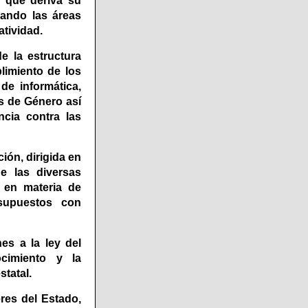
s que deriva su
izando las áreas
atividad.
e la estructura
plimiento de los
de informática,
s de Género así
cia contra las
ión, dirigida en
e las diversas
 en materia de
supuestos con
es a la ley del
cimiento y la
statal.
eres del Estado,