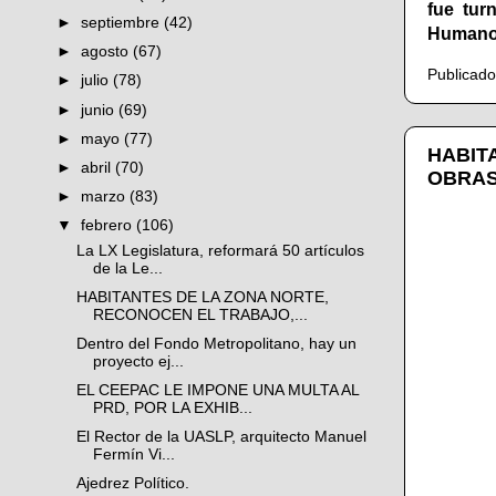
fue tur
►
septiembre
(42)
Humanos
►
agosto
(67)
Publicad
►
julio
(78)
►
junio
(69)
►
mayo
(77)
HABIT
►
abril
(70)
OBRAS
►
marzo
(83)
▼
febrero
(106)
La LX Legislatura, reformará 50 artículos
de la Le...
HABITANTES DE LA ZONA NORTE,
RECONOCEN EL TRABAJO,...
Dentro del Fondo Metropolitano, hay un
proyecto ej...
EL CEEPAC LE IMPONE UNA MULTA AL
PRD, POR LA EXHIB...
El Rector de la UASLP, arquitecto Manuel
Fermín Vi...
Ajedrez Político.