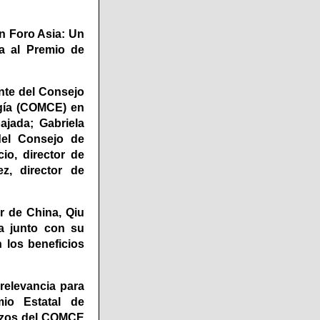
ón Foro Asia: Un
a al Premio de
nte del Consejo
ogía (COMCE) en
ajada; Gabriela
del Consejo de
io, director de
z, director de
r de China, Qiu
na junto con su
 los beneficios
 relevancia para
mio Estatal de
erzos del COMCE