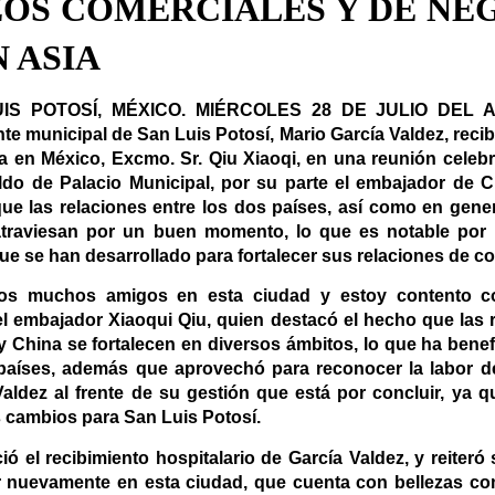
OS COMERCIALES Y DE NE
 ASIA
IS POTOSÍ, MÉXICO. MIÉRCOLES 28 DE JULIO DEL 
te municipal de San Luis Potosí, Mario García Valdez, reci
a en México, Excmo. Sr. Qiu Xiaoqi, en una reunión celebr
ldo de Palacio Municipal, por su parte el embajador de 
que las relaciones entre los dos países, así como en gene
atraviesan por un buen momento, lo que es notable por e
ue se han desarrollado para fortalecer sus relaciones de c
s muchos amigos en esta ciudad y estoy contento con
el embajador Xiaoqui Qiu, quien destacó el hecho que las 
y China se fortalecen en diversos ámbitos, lo que ha bene
aíses, además que aprovechó para reconocer la labor de
Valdez al frente de su gestión que está por concluir, ya 
 cambios para San Luis Potosí.
ó el recibimiento hospitalario de García Valdez, y reiteró
r nuevamente en esta ciudad, que cuenta con bellezas com