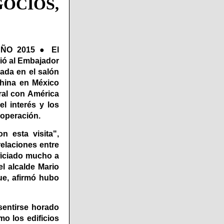
GOCIOS,
AÑO 2015 ● El
bió al Embajador
ada en el salón
China en México
ral con América
l interés y los
ooperación.
 esta visita",
relaciones entre
ficiado mucho a
l alcalde Mario
que, afirmó hubo
 sentirse horado
o los edificios