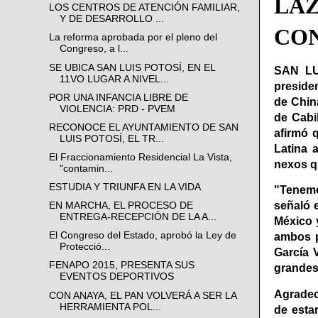
LAZ
LOS CENTROS DE ATENCIÓN FAMILIAR,
Y DE DESARROLLO ...
CON
La reforma aprobada por el pleno del
Congreso, a l...
SE UBICA SAN LUIS POTOSÍ, EN EL
SAN LU
11VO LUGAR A NIVEL...
presiden
POR UNA INFANCIA LIBRE DE
de Chin
VIOLENCIA: PRD - PVEM
de Cabi
RECONOCE EL AYUNTAMIENTO DE SAN
afirmó 
LUIS POTOSÍ, EL TR...
Latina 
El Fraccionamiento Residencial La Vista,
nexos q
"contamin...
ESTUDIA Y TRIUNFA EN LA VIDA
"Tenemo
señaló 
EN MARCHA, EL PROCESO DE
ENTREGA-RECEPCIÓN DE LA A...
México 
El Congreso del Estado, aprobó la Ley de
ambos p
Protecció...
García 
FENAPO 2015, PRESENTA SUS
grandes
EVENTOS DEPORTIVOS
Agradeci
CON ANAYA, EL PAN VOLVERÁ A SER LA
HERRAMIENTA POL...
de esta