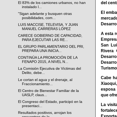
del cent
El 83% de los camiones urbanos, no han
instalado l...
El emba
"Sigan adelante y busquen otras
posibilidades, com...
mercado
Desarro
LUIS MACCISE, TELEVISA, Y JUAN
MANUEL CARRERAS LÓPEZ
A esta 
CARECE GOBIERNO DE CAPACIDAD,
Empresa
PARA EJECUTAR LAS RE...
San Lui
EL GRUPO PARLAMENTARIO DEL PRI,
Rivera 
PREPARA UNA INICIA...
Desarro
CONTINÚA LA PROMOCIÓN DE LA
FENAPO 2015, A NIVEL N...
Desarro
Turismo
La Comisión Ejecutiva de Víctimas del
Delito, debe...
Cabe ha
Le cortan el agua y el drenaje, al
Xiaoqui
Fraccionamiento...
esposa 
El Centro de Bienestar Familiar de la
que ofre
UASLP, claus...
El Congreso del Estado, participó en la
La visi
presentaci...
fortale
Resultados positivos, arrojan los
Exporta
encuentros de la...