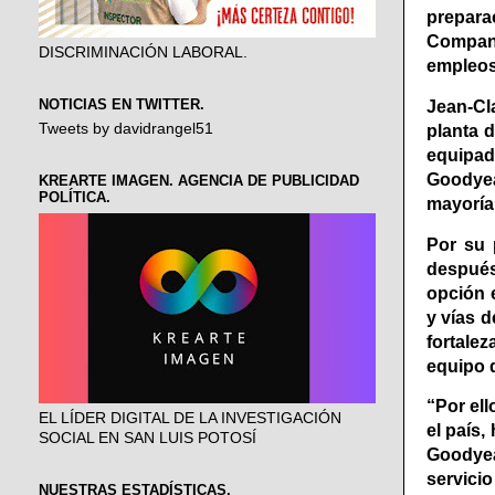
prepara
Company
DISCRIMINACIÓN LABORAL.
empleos 
NOTICIAS EN TWITTER.
Jean-Cl
Tweets by davidrangel51
planta 
equipad
Goodyea
KREARTE IMAGEN. AGENCIA DE PUBLICIDAD
POLÍTICA.
mayoría,
Por su 
después
opción 
y vías d
fortale
equipo d
“Por el
EL LÍDER DIGITAL DE LA INVESTIGACIÓN
el país
SOCIAL EN SAN LUIS POTOSÍ
Goodyea
servici
NUESTRAS ESTADÍSTICAS.