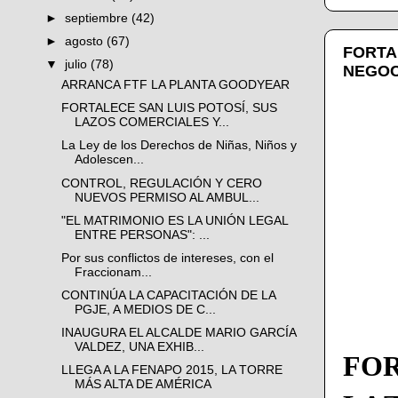
►
septiembre
(42)
►
agosto
(67)
FORTA
▼
julio
(78)
NEGOC
ARRANCA FTF LA PLANTA GOODYEAR
FORTALECE SAN LUIS POTOSÍ, SUS
LAZOS COMERCIALES Y...
La Ley de los Derechos de Niñas, Niños y
Adolescen...
CONTROL, REGULACIÓN Y CERO
NUEVOS PERMISO AL AMBUL...
"EL MATRIMONIO ES LA UNIÓN LEGAL
ENTRE PERSONAS": ...
Por sus conflictos de intereses, con el
Fraccionam...
CONTINÚA LA CAPACITACIÓN DE LA
PGJE, A MEDIOS DE C...
INAUGURA EL ALCALDE MARIO GARCÍA
VALDEZ, UNA EXHIB...
FO
LLEGA A LA FENAPO 2015, LA TORRE
MÁS ALTA DE AMÉRICA