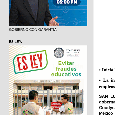
GOBIERNO CON GARANTIA.
ES LEY.
• Inició
• La in
empleos
SAN LU
goberna
Goodyea
México 