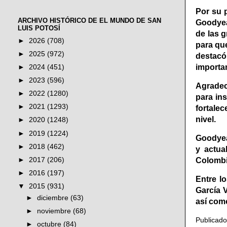
Por su 
ARCHIVO HISTÓRICO DE EL MUNDO DE SAN
Goodyea
LUIS POTOSÍ
de las 
►
2026
(708)
para qu
►
2025
(972)
destacó
importan
►
2024
(451)
►
2023
(596)
Agradec
►
2022
(1280)
para ins
►
2021
(1293)
fortale
nivel.
►
2020
(1248)
►
2019
(1224)
Goodyea
►
2018
(462)
y actua
►
2017
(206)
Colombi
►
2016
(197)
Entre l
▼
2015
(931)
García 
►
diciembre
(63)
así com
►
noviembre
(68)
Publicad
►
octubre
(84)