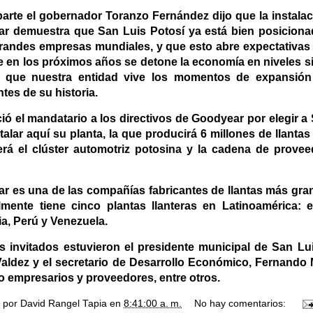
parte el gobernador Toranzo Fernández dijo que la instalac
r demuestra que San Luis Potosí ya está bien posicionad
grandes empresas mundiales, y que esto abre expectativas
e en los próximos años se detone la economía en niveles s
 que nuestra entidad vive los momentos de expansión 
tes de su historia.
ió el mandatario a los directivos de Goodyear por elegir a
talar aquí su planta, la que producirá 6 millones de llantas
cerá el clúster automotriz potosina y la cadena de provee
r es una de las compañías fabricantes de llantas más gr
lmente tiene cinco plantas llanteras en Latinoamérica: en
a, Perú y Venezuela.
os invitados estuvieron el presidente municipal de San Lu
Valdez y el secretario de Desarrollo Económico, Fernando 
o empresarios y proveedores, entre otros.
o por
David Rangel Tapia
en
8:41:00 a. m.
No hay comentarios: