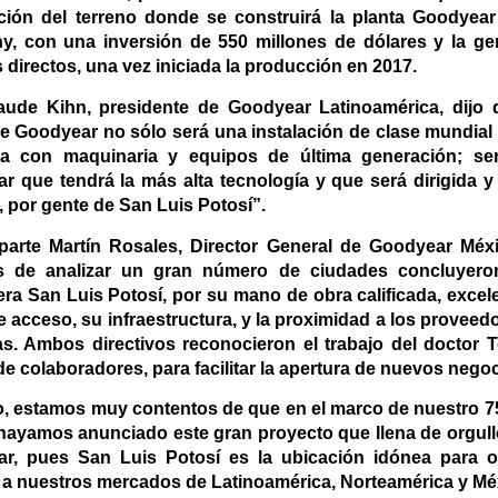
ción del terreno donde se construirá la planta Goodyea
, con una inversión de 550 millones de dólares y la ge
directos, una vez iniciada la producción en 2017.
aude Kihn, presidente de Goodyear Latinoamérica, dijo
de Goodyear no sólo será una instalación de clase mundial
a con maquinaria y equipos de última generación; ser
r que tendrá la más alta tecnología y que será dirigida y
 por gente de San Luis Potosí”.
parte Martín Rosales, Director General de Goodyear Méx
 de analizar un gran número de ciudades concluyero
era San Luis Potosí, por su mano de obra calificada, excel
e acceso, su infraestructura, y la proximidad a los proveedo
zas. Ambos directivos reconocieron el trabajo del doctor 
e colaboradores, para facilitar la apertura de nuevos negoc
lo, estamos muy contentos de que en el marco de nuestro 7
, hayamos anunciado este gran proyecto que llena de orgul
r, pues San Luis Potosí es la ubicación idónea para o
o a nuestros mercados de Latinoamérica, Norteamérica y Mé