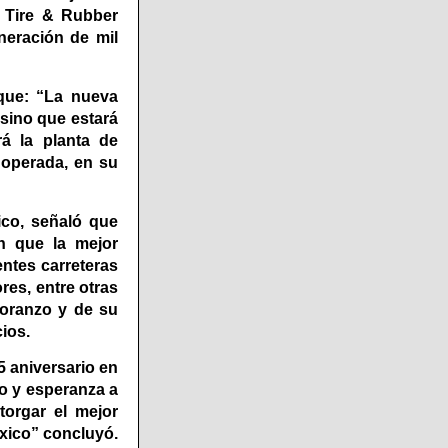
r Tire & Rubber
neración de mil
 que: “La nueva
 sino que estará
á la planta de
 operada, en su
ico, señaló que
n que la mejor
entes carreteras
res, entre otras
Toranzo y de su
ios.
5 aniversario en
lo y esperanza a
torgar el mejor
xico” concluyó.