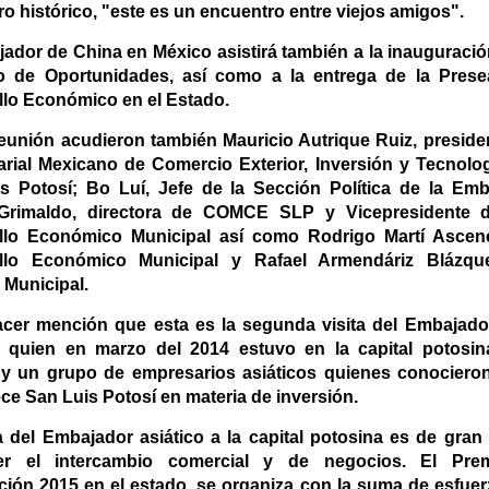
ro histórico, "este es un encuentro entre viejos amigos".
jador de China en México asistirá también a la inauguraci
 de Oportunidades, así como a la entrega de la Prese
llo Económico en el Estado.
reunión acudieron también Mauricio Autrique Ruiz, preside
rial Mexicano de Comercio Exterior, Inversión y Tecnol
s Potosí; Bo Luí, Jefe de la Sección Política de la Emb
Grimaldo, directora de COMCE SLP y Vicepresidente 
llo Económico Municipal así como Rodrigo Martí Ascenc
llo Económico Municipal y Rafael Armendáriz Blázque
 Municipal.
cer mención que esta es la segunda visita del Embajado
, quien en marzo del 2014 estuvo en la capital potosi
y un grupo de empresarios asiáticos quienes conocieron
ce San Luis Potosí en materia de inversión.
ta del Embajador asiático a la capital potosina es de gran
cer el intercambio comercial y de negocios. El Pre
ción 2015 en el estado, se organiza con la suma de esfu