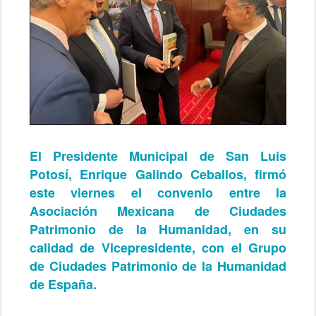
El Presidente Municipal de San Luis
Potosí, Enrique Galindo Ceballos, firmó
este viernes el convenio entre la
Asociación Mexicana de Ciudades
Patrimonio de la Humanidad, en su
calidad de Vicepresidente, con el Grupo
de Ciudades Patrimonio de la Humanidad
de España.