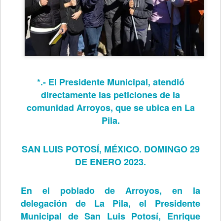
*.- El Presidente Municipal, atendió
directamente las peticiones de la
comunidad Arroyos, que se ubica en La
Pila.
SAN LUIS POTOSÍ, MÉXICO. DOMINGO 29
DE ENERO 2023.
En el poblado de Arroyos, en la
delegación de La Pila, el Presidente
Municipal de San Luis Potosí, Enrique