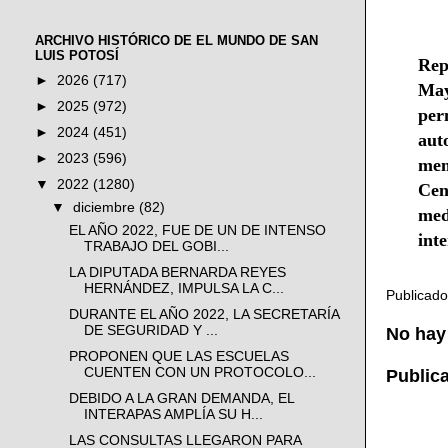
ARCHIVO HISTÓRICO DE EL MUNDO DE SAN
LUIS POTOSÍ
Rep
►
2026
(717)
May
►
2025
(972)
per
►
2024
(451)
aut
►
2023
(596)
mem
▼
2022
(1280)
Cen
▼
diciembre
(82)
med
EL AÑO 2022, FUE DE UN DE INTENSO
int
TRABAJO DEL GOBI...
LA DIPUTADA BERNARDA REYES
HERNÁNDEZ, IMPULSA LA C...
Publicad
DURANTE EL AÑO 2022, LA SECRETARÍA
DE SEGURIDAD Y ...
No hay
PROPONEN QUE LAS ESCUELAS
CUENTEN CON UN PROTOCOLO...
Public
DEBIDO A LA GRAN DEMANDA, EL
INTERAPAS AMPLÍA SU H...
LAS CONSULTAS LLEGARON PARA