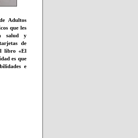
de Adultos
cos que les
 a salud y
arjetas de
l libro «El
idad es que
bilidades e