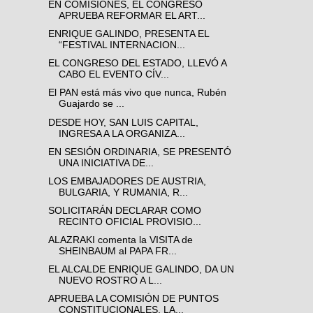
EN COMISIONES, EL CONGRESO
APRUEBA REFORMAR EL ART...
ENRIQUE GALINDO, PRESENTA EL
“FESTIVAL INTERNACION...
EL CONGRESO DEL ESTADO, LLEVÓ A
CABO EL EVENTO CÍV...
El PAN está más vivo que nunca, Rubén
Guajardo se ...
DESDE HOY, SAN LUIS CAPITAL,
INGRESA A LA ORGANIZA...
EN SESIÓN ORDINARIA, SE PRESENTÓ
UNA INICIATIVA DE...
LOS EMBAJADORES DE AUSTRIA,
BULGARIA, Y RUMANIA, R...
SOLICITARÁN DECLARAR COMO
RECINTO OFICIAL PROVISIO...
ALAZRAKI comenta la VISITA de
SHEINBAUM al PAPA FR...
EL ALCALDE ENRIQUE GALINDO, DA UN
NUEVO ROSTRO A L...
APRUEBA LA COMISIÓN DE PUNTOS
CONSTITUCIONALES, LA...