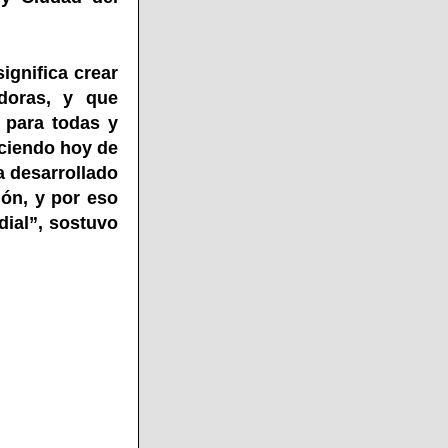
ignifica crear
adoras, y que
 para todas y
iciendo hoy de
a desarrollado
ión, y por eso
dial”, sostuvo