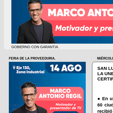
GOBIERNO CON GARANTIA.
FERIA DE LA PROVEEDURIA.
MIÉRCOLE
SAN L
LA UN
CERTI
●
En u
60 ciu
recibi