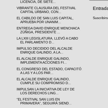
LICENCIA, DE SIETE...
Entrad
VIBRANTE CLAUSURA DEL FESTIVAL
CAPITAL URBANO, CON...
Suscribir
EL CABILDO DE SAN LUIS CAPITAL,
APRUEBA POR UNANIM...
ENTREGA DAVID ENRIQUE MENCHACA
ZÚÑIGA, PRESIDENTE ...
LA LXIII LEGISLATURA, LLEVÓ A CABO
EL PARLAMENTO D...
IMPULSO DECIDIDO DEL ALCALDE
ENRIQUE GALINDO, A LA...
EL ALCALDE ENRIQUE GALINDO,
IMPLEMENTA ACCIONES FI...
EL CONGRESO DEL ESTADO, CAPACITÓ
A LAS Y A LOS PAR...
EL ALCALDE ENRIQUE GALINDO,
CUMPLE SU COMPROMISO D...
IMPULSAN LA INICIATIVA DE LEY DE
LOS DERECHOS LING...
“EL FESTIVAL SAN LUIS EN
PRIMAVERA”, SEGUIRÁ SIEND...