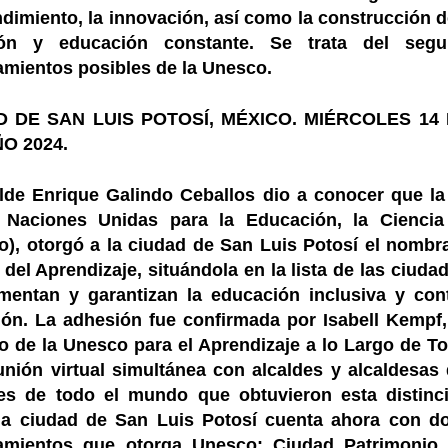
dimiento, la innovación, así como la construcción 
ión y educación constante. Se trata del seg
mientos posibles de la Unesco.
D DE SAN LUIS POTOSÍ, MÉXICO. MIÉRCOLES 14
O 2024.
alde Enrique Galindo Ceballos dio a conocer que la
 Naciones Unidas para la Educación, la Ciencia
o), otorgó a la ciudad de San Luis Potosí el nomb
del Aprendizaje, situándola en la lista de las ciud
mentan y garantizan la educación inclusiva y cont
ión. La adhesión fue confirmada por Isabell Kempf,
to de la Unesco para el Aprendizaje a lo Largo de To
unión virtual simultánea con alcaldes y alcaldesas
es de todo el mundo que obtuvieron esta distinc
 la ciudad de San Luis Potosí cuenta ahora con do
mientos que otorga Unesco: Ciudad Patrimonio 