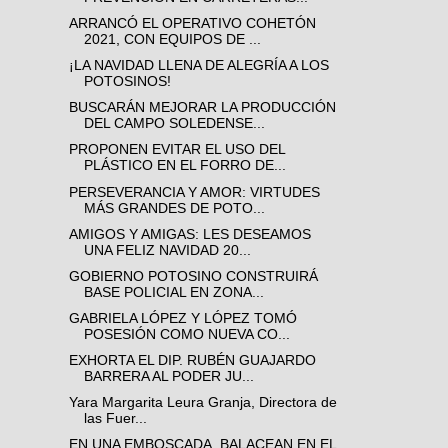
ARRANCÓ EL OPERATIVO COHETÓN
2021, CON EQUIPOS DE ...
¡LA NAVIDAD LLENA DE ALEGRÍA A LOS
POTOSINOS!
BUSCARÁN MEJORAR LA PRODUCCIÓN
DEL CAMPO SOLEDENSE...
PROPONEN EVITAR EL USO DEL
PLÁSTICO EN EL FORRO DE...
PERSEVERANCIA Y AMOR: VIRTUDES
MÁS GRANDES DE POTO...
AMIGOS Y AMIGAS: LES DESEAMOS
UNA FELIZ NAVIDAD 20...
GOBIERNO POTOSINO CONSTRUIRÁ
BASE POLICIAL EN ZONA...
GABRIELA LÓPEZ Y LÓPEZ TOMÓ
POSESIÓN COMO NUEVA CO...
EXHORTA EL DIP. RUBÉN GUAJARDO
BARRERA AL PODER JU...
Yara Margarita Leura Granja, Directora de
las Fuer...
EN UNA EMBOSCADA, BALACEAN EN EL