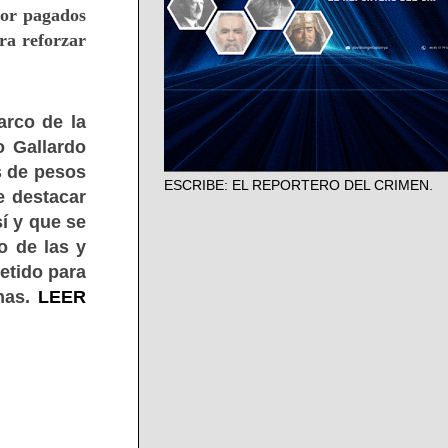
jor pagados
ra reforzar
arco de la
o Gallardo
s de pesos
ESCRIBE: EL REPORTERO DEL CRIMEN.
e destacar
í y que se
o de las y
metido para
inas.
LEER