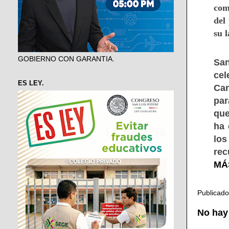
com
del
su l
GOBIERNO CON GARANTIA.
San
cel
ES LEY.
Car
par
que
ha 
los
rec
MÁS
Publicad
No hay