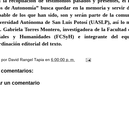
 la recopilación de testimonios pasados y presentes, el 
s de Autonomía” busca quedar en la memoria y servir 
pable de los que han sido, son y serán parte de la comu
versidad Autónoma de San Luis Potosí (UASLP), así lo m
. Gabriela Torres Montero, investigadora de la Facultad 
iales y Humanidades (FCSyH) e integrante del eq
dinación editorial del texto.
o por
David Rangel Tapia
en
6:00:00 p. m.
 comentarios:
ar un comentario