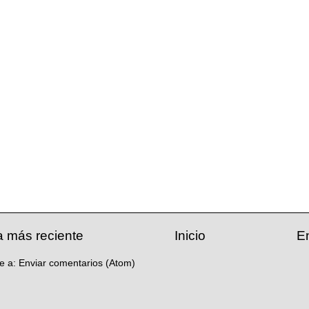
a más reciente
Inicio
E
se a:
Enviar comentarios (Atom)