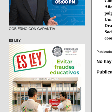
Con
Año
pal
Uni
Dra
GOBIERNO CON GARANTIA.
Soc
coor
ES LEY.
Publicad
No hay
Public