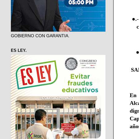
●.
c
GOBIERNO CON GARANTIA.
ES LEY.
●
SA
En 
Alc
dig
Cap
año