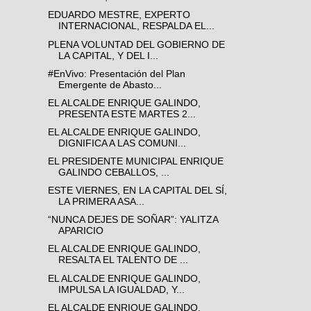
EDUARDO MESTRE, EXPERTO
INTERNACIONAL, RESPALDA EL...
PLENA VOLUNTAD DEL GOBIERNO DE
LA CAPITAL, Y DEL I...
#EnVivo: Presentación del Plan
Emergente de Abasto...
EL ALCALDE ENRIQUE GALINDO,
PRESENTA ESTE MARTES 2...
EL ALCALDE ENRIQUE GALINDO,
DIGNIFICA A LAS COMUNI...
EL PRESIDENTE MUNICIPAL ENRIQUE
GALINDO CEBALLOS, ...
ESTE VIERNES, EN LA CAPITAL DEL SÍ,
LA PRIMERA ASA...
“NUNCA DEJES DE SOÑAR”: YALITZA
APARICIO
EL ALCALDE ENRIQUE GALINDO,
RESALTA EL TALENTO DE ...
EL ALCALDE ENRIQUE GALINDO,
IMPULSA LA IGUALDAD, Y...
EL ALCALDE ENRIQUE GALINDO,