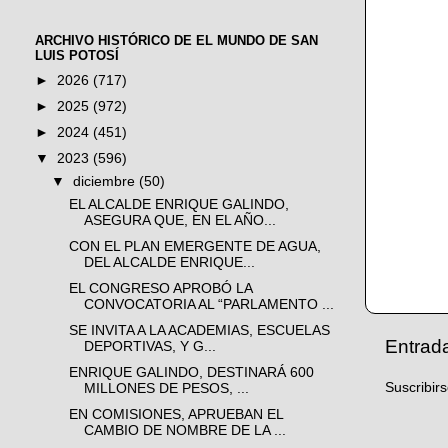
ARCHIVO HISTÓRICO DE EL MUNDO DE SAN
LUIS POTOSÍ
►
2026
(717)
►
2025
(972)
►
2024
(451)
▼
2023
(596)
▼
diciembre
(50)
EL ALCALDE ENRIQUE GALINDO,
ASEGURA QUE, EN EL AÑO...
CON EL PLAN EMERGENTE DE AGUA,
DEL ALCALDE ENRIQUE...
EL CONGRESO APROBÓ LA
CONVOCATORIA AL “PARLAMENTO ...
SE INVITA A LA ACADEMIAS, ESCUELAS
Entrad
DEPORTIVAS, Y G...
ENRIQUE GALINDO, DESTINARÁ 600
Suscribir
MILLONES DE PESOS, ...
EN COMISIONES, APRUEBAN EL
CAMBIO DE NOMBRE DE LA ...