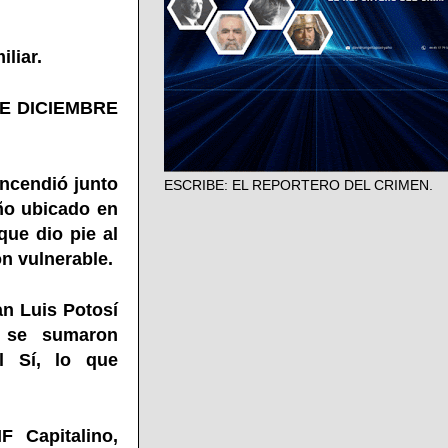
liar.
DE DICIEMBRE
encendió junto
ESCRIBE: EL REPORTERO DEL CRIMEN.
eño ubicado en
que dio pie al
ón vulnerable.
an Luis Potosí
o se sumaron
l Sí, lo que
F Capitalino,