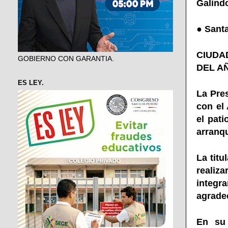
Galindo
●
Santa
CIUDA
GOBIERNO CON GARANTIA.
DEL AÑ
ES LEY.
La Pres
con el
el pati
arranqu
La titu
realiz
integr
agradec
En su 