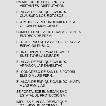
UN MILLÓN DE POTOSINOS, Y
VISITANTES, DISFRUTARON ...
EL ALCALDE ENRIQUE GALINDO,
CLAUSURÓ LOS EXITOSOS ...
ESTÍMULOS Y RECONOCIMIENTOS A
OFICIALES MUNICIPALE...
CUMPLE EL NUEVO INTERAPAS, CON LA
ENTREGA DE PREMI...
EL GOBIERNO DE LA CAPITAL, RESCATA
ESPACIOS PÚBLIC...
EL INTERAPAS REPARA FUGAS, Y
SUSTITUYE LA LÍNEA DE...
EL ALCALDE ENRIQUE GALINDO,
ARRANCA LA REHABILITAC...
EL CONGRESO DE SAN LUIS POTOSÍ,
ELIGIÓ A LUIS FERN...
EL ALCALDE ENRIQUE GALINDO, INVITA
A LAS FAMILIAS ...
SE FORTALECE EL MECANISMO
ESTATAL DE PROTECCIÓN A ...
IMPULSA EL ALCALDE ENRIQUE
GALINDO, EL ACCESO A LA...