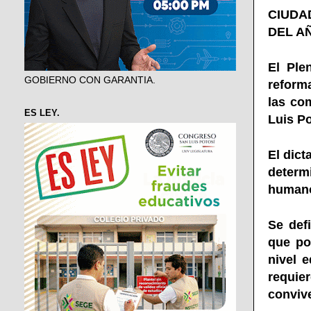
CIUDA
DEL AÑ
El Ple
GOBIERNO CON GARANTIA.
reforma
las co
ES LEY.
Luis Po
El dic
determ
humano
Se def
que por
nivel e
requier
conviv