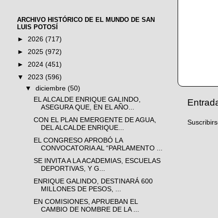
ARCHIVO HISTÓRICO DE EL MUNDO DE SAN
LUIS POTOSÍ
►
2026
(717)
►
2025
(972)
►
2024
(451)
▼
2023
(596)
▼
diciembre
(50)
EL ALCALDE ENRIQUE GALINDO,
Entrad
ASEGURA QUE, EN EL AÑO...
CON EL PLAN EMERGENTE DE AGUA,
Suscribir
DEL ALCALDE ENRIQUE...
EL CONGRESO APROBÓ LA
CONVOCATORIA AL “PARLAMENTO ...
SE INVITA A LA ACADEMIAS, ESCUELAS
DEPORTIVAS, Y G...
ENRIQUE GALINDO, DESTINARÁ 600
MILLONES DE PESOS, ...
EN COMISIONES, APRUEBAN EL
CAMBIO DE NOMBRE DE LA ...