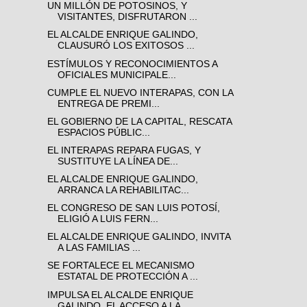
UN MILLÓN DE POTOSINOS, Y
VISITANTES, DISFRUTARON ...
EL ALCALDE ENRIQUE GALINDO,
CLAUSURÓ LOS EXITOSOS ...
ESTÍMULOS Y RECONOCIMIENTOS A
OFICIALES MUNICIPALE...
CUMPLE EL NUEVO INTERAPAS, CON LA
ENTREGA DE PREMI...
EL GOBIERNO DE LA CAPITAL, RESCATA
ESPACIOS PÚBLIC...
EL INTERAPAS REPARA FUGAS, Y
SUSTITUYE LA LÍNEA DE...
EL ALCALDE ENRIQUE GALINDO,
ARRANCA LA REHABILITAC...
EL CONGRESO DE SAN LUIS POTOSÍ,
ELIGIÓ A LUIS FERN...
EL ALCALDE ENRIQUE GALINDO, INVITA
A LAS FAMILIAS ...
SE FORTALECE EL MECANISMO
ESTATAL DE PROTECCIÓN A ...
IMPULSA EL ALCALDE ENRIQUE
GALINDO, EL ACCESO A LA...