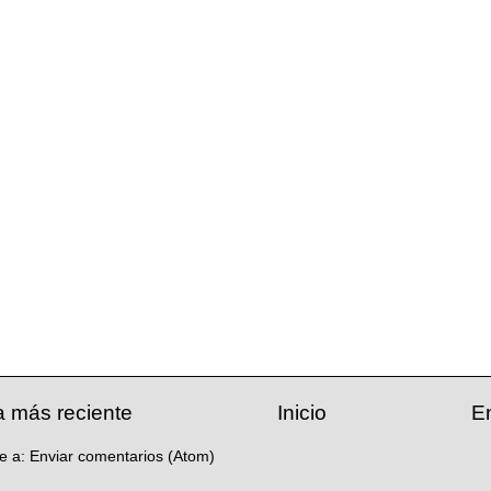
a más reciente
Inicio
E
se a:
Enviar comentarios (Atom)