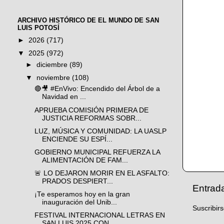
ARCHIVO HISTÓRICO DE EL MUNDO DE SAN
LUIS POTOSÍ
►
2026
(717)
▼
2025
(972)
►
diciembre
(89)
▼
noviembre
(108)
🔴🎥 #EnVivo: Encendido del Árbol de a
Navidad en ...
APRUEBA COMISIÓN PRIMERA DE
JUSTICIA REFORMAS SOBR...
LUZ, MÚSICA Y COMUNIDAD: LA UASLP
ENCIENDE SU ESPÍ...
GOBIERNO MUNICIPAL REFUERZA LA
ALIMENTACIÓN DE FAM...
🚨 LO DEJARON MORIR EN EL ASFALTO:
PRADOS DESPIERT...
Entrad
¡Te esperamos hoy en la gran
inauguración del Unib...
Suscribir
FESTIVAL INTERNACIONAL LETRAS EN
SAN LUIS 2025 CON...