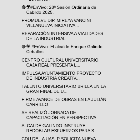
🔴🎥#EnVivo: 28ª Sesión Ordinaria de
Cabildo 2025.
PROMUEVE DIP. MIREYA VANCINI
VILLANUEVA INICIATIVA...
REPARACIÓN INTENSIVA A VIALIDADES
DE LA INDUSTRIAL...
🔴🎥 #EnVivo: El alcalde Enrique Galindo
Ceballos ...
CENTRO CULTURAL UNIVERSITARIO
CAJA REAL PRESENTA L...
IMPULSA AYUNTAMIENTO PROYECTO
DE INDUSTRIA CREATIV...
TALENTO UNIVERSITARIO BRILLA EN LA
GRAN FINAL DE U...
FIRME AVANCE DE OBRAS EN LA JULIÁN
CARRILLO
SE REALIZÓ JORNADA DE
CAPACITACIÓN EN PERSPECTIVA ...
ALCALDE GALINDO INSTRUYE
REDOBLAR ESFUERZOS PARA S...
CDU DE LA UASLP SOLICITA NUEVA