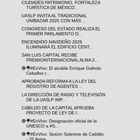
CIUDADES PATRIMONIO, FORTALEZA
TURÍSTICA DE MÉXICO...
UASLP INVITA AL TRADICIONAL
UNIBAZAR 2025 CON MÁS ...
CONGRESO DEL ESTADO REALIZA EL
PRIMER PARLAMENTO D...
ENCENDIDO NAVIDEÑO 2025
ILUMINARÁ EL EDIFICIO CENT...
SAN LUIS CAPITAL RECIBE
PREMIOINTERNACIONAL ALMA 2...
🔴🎥#EnVivo: El alcalde Enrique Galindo
Ceballos r...
APROBADA REFORMA A LA LEY DEL
REGISTRO DE AGENTES ...
LA DIRECCIÓN DE RADIO Y TELEVISIÓN
DE LA UASLP IMP...
CABILDO DE LA CAPITAL APRUEBA
PROYECTO DE LEY DE I...
🔴🎥#EnVivo: Designación oficial de la
UNESCO a #S...
🔴🎥#EnVivo: Sesión Solemne de Cabildo.
- 25 Anive...