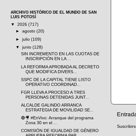
ARCHIVO HISTÓRICO DE EL MUNDO DE SAN
LUIS POTOSÍ
▼
2026
(717)
►
agosto
(20)
►
julio
(109)
▼
junio
(128)
SIN INCREMENTO EN LAS CUOTAS DE
INSCRIPCIÓN EN LA ...
LA REFORMA APROBADA AL DECRETO
QUE MODIFICA DIVERS...
SSPC DE LA CAPITAL TIENE LISTO
OPERATIVO COORDINAD...
FGR LLEVA A PROCESO A TRES
PERSONAS DETENIDAS JUNT...
ALCALDE GALINDO ARRANCA
ESTRATEGIA DE MOVILIDAD SE...
Entrad
🔴🎥 #EnVivo: Arranque del programa
Zona 30 en el ...
Suscribir
COMISIÓN DE IGUALDAD DE GÉNERO
APRUEBA REFORMA PAR...