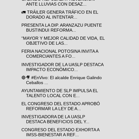
ANTE LLUVIAS CON DESAZ...
🚛 TRÁILER GENERA TRÁFICO EN EL
DORADO AL INTENTAR...
PRESENTA LA DIP. ARANZAZU PUENTE
BUSTINDUI REFORMA...
“MAYOR Y MEJOR CALIDAD DE VIDA, EL
OBJETIVO DE LAS...
FERIA NACIONAL POTOSINA INVITA A
COMERCIANTES A FO...
INVESTIGADOR DE LA UASLP DESTACA
IMPACTO ECONÓMICO...
🔴🎥 #EnVivo: El alcalde Enrique Galindo
Ceballos ...
AYUNTAMIENTO DE SLP IMPULSA EL
TALENTO LOCAL CON E...
EL CONGRESO DEL ESTADO APROBÓ
REFORMAR LA LEY DE A...
INVESTIGADORA DE LA UASLP
DESTACA BENEFICIOS DEL Y...
CONGRESO DEL ESTADO EXHORTA A
IMSS-BIENESTAR A REF...