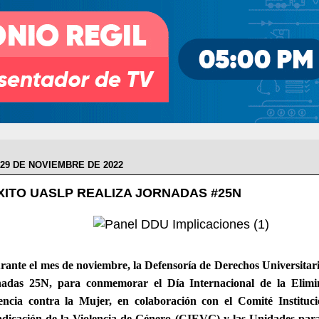
29 DE NOVIEMBRE DE 2022
XITO UASLP REALIZA JORNADAS #25N
ante el mes de noviembre, la Defensoría de Derechos Universitario
nadas 25N, para conmemorar el Día Internacional de la Elimi
encia contra la Mujer, en colaboración con el Comité Instituci
dicación de la Violencia de Género (CIEVG) y las Unidades para