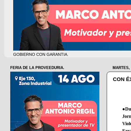
GOBIERNO CON GARANTIA.
FERIA DE LA PROVEEDURIA.
MARTES, 
CON É
●Dur
Jor
Viol
Erra