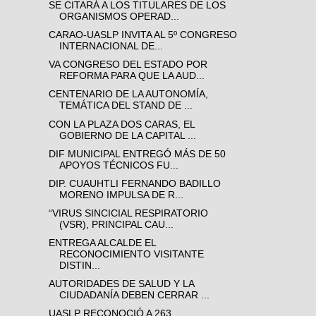
SE CITARÁ A LOS TITULARES DE LOS
ORGANISMOS OPERAD...
CARAO-UASLP INVITA AL 5º CONGRESO
INTERNACIONAL DE...
VA CONGRESO DEL ESTADO POR
REFORMA PARA QUE LA AUD...
CENTENARIO DE LA AUTONOMÍA,
TEMÁTICA DEL STAND DE ...
CON LA PLAZA DOS CARAS, EL
GOBIERNO DE LA CAPITAL ...
DIF MUNICIPAL ENTREGÓ MÁS DE 50
APOYOS TÉCNICOS FU...
DIP. CUAUHTLI FERNANDO BADILLO
MORENO IMPULSA DE R...
“VIRUS SINCICIAL RESPIRATORIO
(VSR), PRINCIPAL CAU...
ENTREGA ALCALDE EL
RECONOCIMIENTO VISITANTE
DISTIN...
AUTORIDADES DE SALUD Y LA
CIUDADANÍA DEBEN CERRAR ...
UASLP RECONOCIÓ A 263