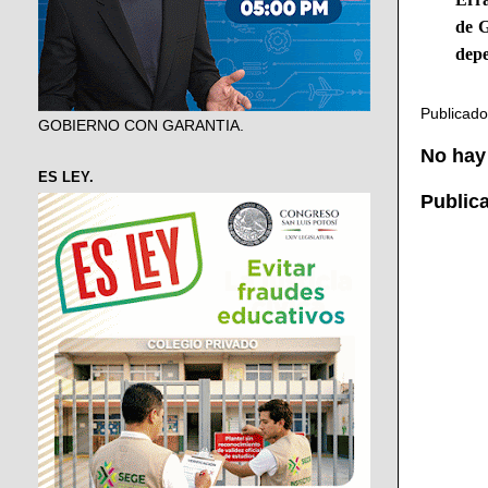
de G
depe
Publicad
GOBIERNO CON GARANTIA.
No hay
ES LEY.
Public