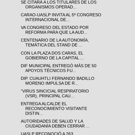
SE CITARÁ A LOS TITULARES DE LOS
ORGANISMOS OPERAD...
CARAO-UASLP INVITA AL 5º CONGRESO
INTERNACIONAL DE...
VA CONGRESO DEL ESTADO POR
REFORMA PARA QUE LA AUD...
CENTENARIO DE LA AUTONOMÍA,
TEMÁTICA DEL STAND DE ...
CON LA PLAZA DOS CARAS, EL
GOBIERNO DE LA CAPITAL ...
DIF MUNICIPAL ENTREGÓ MÁS DE 50
APOYOS TÉCNICOS FU...
DIP. CUAUHTLI FERNANDO BADILLO
MORENO IMPULSA DE R...
“VIRUS SINCICIAL RESPIRATORIO
(VSR), PRINCIPAL CAU...
ENTREGA ALCALDE EL
RECONOCIMIENTO VISITANTE
DISTIN...
AUTORIDADES DE SALUD Y LA
CIUDADANÍA DEBEN CERRAR ...
UASLP RECONOCIÓ A 263