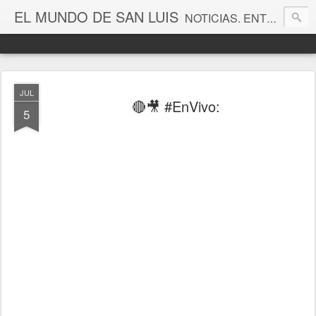
EL MUNDO DE SAN LUIS
NOTICIAS. ENTRETENIMIENTO. EDITORIALES. CANAL DE VÍDEOS. GALERÍA DE FOTOGRAFÍAS.
JUL
🔴🎥 #EnVivo:
5