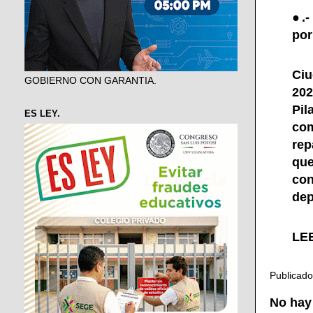
●.-
por
Ciu
GOBIERNO CON GARANTIA.
202
Pil
ES LEY.
com
rep
que
con
dep
LEE
Publicad
No hay