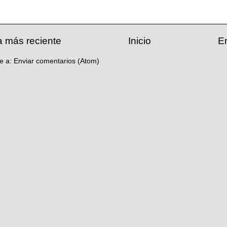
a más reciente
Inicio
E
se a:
Enviar comentarios (Atom)