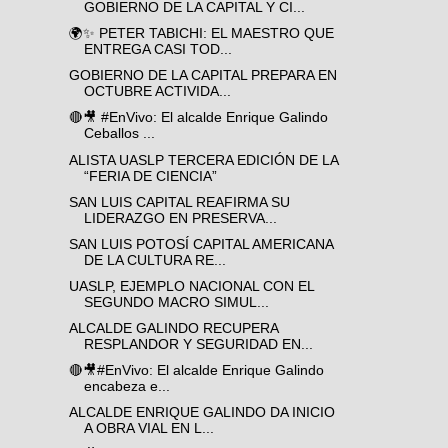
GOBIERNO DE LA CAPITAL Y CI...
🌍✨ PETER TABICHI: EL MAESTRO QUE
ENTREGA CASI TOD...
GOBIERNO DE LA CAPITAL PREPARA EN
OCTUBRE ACTIVIDA...
🔴🎥 #EnVivo: El alcalde Enrique Galindo
Ceballos ...
ALISTA UASLP TERCERA EDICIÓN DE LA
“FERIA DE CIENCIA”
SAN LUIS CAPITAL REAFIRMA SU
LIDERAZGO EN PRESERVA...
SAN LUIS POTOSÍ CAPITAL AMERICANA
DE LA CULTURA RE...
UASLP, EJEMPLO NACIONAL CON EL
SEGUNDO MACRO SIMUL...
ALCALDE GALINDO RECUPERA
RESPLANDOR Y SEGURIDAD EN...
🔴🎥#EnVivo: El alcalde Enrique Galindo
encabeza e...
ALCALDE ENRIQUE GALINDO DA INICIO
A OBRA VIAL EN L...