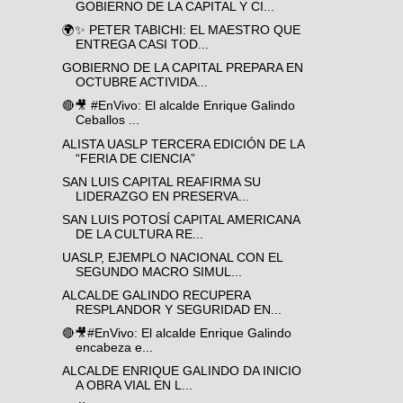
GOBIERNO DE LA CAPITAL Y CI...
🌍✨ PETER TABICHI: EL MAESTRO QUE
ENTREGA CASI TOD...
GOBIERNO DE LA CAPITAL PREPARA EN
OCTUBRE ACTIVIDA...
🔴🎥 #EnVivo: El alcalde Enrique Galindo
Ceballos ...
ALISTA UASLP TERCERA EDICIÓN DE LA
“FERIA DE CIENCIA”
SAN LUIS CAPITAL REAFIRMA SU
LIDERAZGO EN PRESERVA...
SAN LUIS POTOSÍ CAPITAL AMERICANA
DE LA CULTURA RE...
UASLP, EJEMPLO NACIONAL CON EL
SEGUNDO MACRO SIMUL...
ALCALDE GALINDO RECUPERA
RESPLANDOR Y SEGURIDAD EN...
🔴🎥#EnVivo: El alcalde Enrique Galindo
encabeza e...
ALCALDE ENRIQUE GALINDO DA INICIO
A OBRA VIAL EN L...