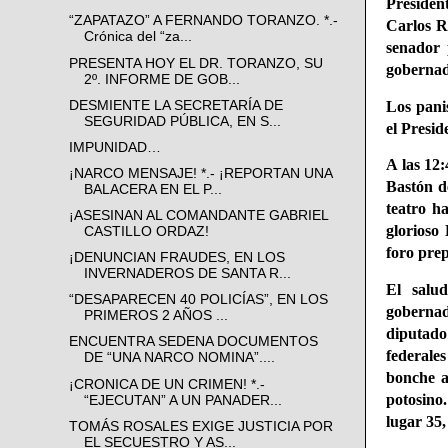
Presiden
“ZAPATAZO” A FERNANDO TORANZO. *.-
Carlos R
Crónica del “za...
senador 
PRESENTA HOY EL DR. TORANZO, SU
gobernad
2º. INFORME DE GOB...
Los panis
DESMIENTE LA SECRETARÍA DE
SEGURIDAD PÚBLICA, EN S...
el Presi
IMPUNIDAD…
A las 12
¡NARCO MENSAJE! *.- ¡REPORTAN UNA
Bastón d
BALACERA EN EL P...
teatro h
¡ASESINAN AL COMANDANTE GABRIEL
glorioso
CASTILLO ORDAZ!
foro prep
¡DENUNCIAN FRAUDES, EN LOS
INVERNADEROS DE SANTA R...
El salu
“DESAPARECEN 40 POLICÍAS”, EN LOS
goberna
PRIMEROS 2 AÑOS ...
diputado
ENCUENTRA SEDENA DOCUMENTOS
federale
DE “UNA NARCO NOMINA”....
bonche a
¡CRONICA DE UN CRIMEN! *.-
potosino
“EJECUTAN” A UN PANADER...
lugar 35,
TOMÁS ROSALES EXIGE JUSTICIA POR
EL SECUESTRO Y AS...