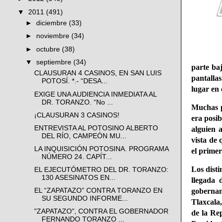
▼
2011
(491)
►
diciembre
(33)
►
noviembre
(34)
►
octubre
(38)
▼
septiembre
(34)
parte baj
CLAUSURAN 4 CASINOS, EN SAN LUIS
pantalla
POTOSÍ. *.- “DESA...
lugar en e
EXIGE UNA AUDIENCIA INMEDIATA AL
DR. TORANZO. “No ...
Muchas p
¡CLAUSURAN 3 CASINOS!
era posib
ENTREVISTA AL POTOSINO ALBERTO
alguien 
DEL RÍO, CAMPEÓN MU...
vista de 
LA INQUISICIÓN POTOSINA. PROGRAMA
el primer
NÚMERO 24. CAPÍT...
Los dist
EL EJECUTÓMETRO DEL DR. TORANZO:
130 ASESINATOS EN...
llegada 
gobernan
EL “ZAPATAZO” CONTRA TORANZO EN
SU SEGUNDO INFORME...
Tlaxcala
"ZAPATAZO", CONTRA EL GOBERNADOR
de la Rep
FERNANDO TORANZO ...