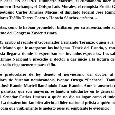
te del CEN del PRI Humberto Moreira, el cuestionado líder s
omero Deschamps, el Obispo Luis Morales, el cenopista Emilio 
potosino Carlos Jiménez Macías, el diputado federal José Ramó
ores Teófilo Torres Corzo y Horacio Sánchez etcétera…
tas, como lo habían prometido, brillaron por su ausencia, solo ac
dente del Congreso Xavier Azuara.
:45 arribo al recinto el Gobernador Fernando Toranzo, quien a la 
e Mando que le otorgaron los indígenas Tének del Estado, y con 
asta llegar a donde lo esperaban sus invitados especiales. Les sa
 Himno Nacional y procedió el doctor a dar inicio a la lectura de
arado elegantemente para el fin.
do protocolario de ley denotó el nerviosismo del doctor, a
dora de Yucatán nombrándola Ivonne Ortega “Pacheca”. Tamb
 José Ramón Martell llamándolo Juan Ramón. Ante la ausencia de
s panistas, que son mayoría, se limitó a saludarlos en lo general
l Senador Carlos Jiménez a quién no dio su lugar como el únic
. La desatención también afectó al líder nacional priista a quién
 cosa que visiblemente le molestó pues su semblante lo evidenció.