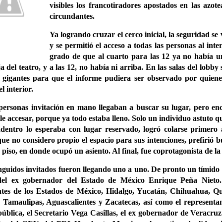
visibles los francotiradores apostados en las azotea
circundantes.
Ya logrando cruzar el cerco inicial, la seguridad se 
y se permitió el acceso a todas las personas al inter
grado de que al cuarto para las 12 ya no había un
a del teatro, y a las 12, no había ni arriba. En las salas del lobb
s gigantes para que el informe pudiera ser observado por quien
l interior.
ersonas invitación en mano llegaban a buscar su lugar, pero e
le accesar, porque ya todo estaba lleno. Solo un individuo astuto 
adentro lo esperaba con lugar reservado, logró colarse primero 
que no considero propio el espacio para sus intenciones, prefirió 
 piso, en donde ocupó un asiento. Al final, fue coprotagonista de la 
inguidos invitados fueron llegando uno a uno. De pronto un tímido
del ex gobernador del Estado de México Enrique Peña Nieto. 
tes de los Estados de México, Hidalgo, Yucatán, Chihuahua, Qu
, Tamaulipas, Aguascalientes y Zacatecas, así como el representan
ública, el Secretario Vega Casillas, el ex gobernador de Veracruz