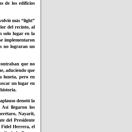
s de los edificios
volvió más “light”
ior del recinto, al
 solo lugar en la
y se implementaron
es no lograran un
ncontraban que no
que, aduciendo que
a luneta, pero en
buscar un lugar en
historia.
 aplauso denotó la
Así llegaron los
erétaro, Nayarit,
te del Presidente
 Fidel Herrera, el