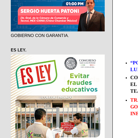
GOBIERNO CON GARANTIA.
ES LEY.
“P
LU
CO
EL
TE
TR
GO
IN