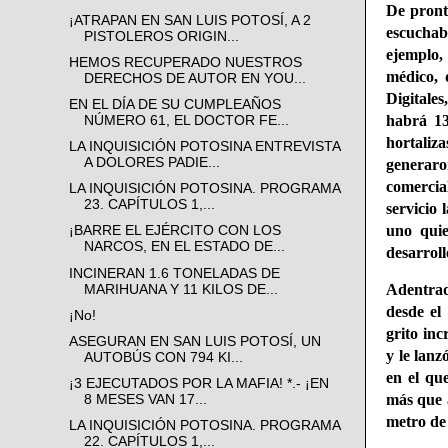
De pront
¡ATRAPAN EN SAN LUIS POTOSÍ, A 2
escuchab
PISTOLEROS ORIGIN...
ejemplo,
HEMOS RECUPERADO NUESTROS
médico, 
DERECHOS DE AUTOR EN YOU...
Digitale
EN EL DÍA DE SU CUMPLEAÑOS
habrá 13
NÚMERO 61, EL DOCTOR FE...
hortaliz
LA INQUISICIÓN POTOSINA ENTREVISTA
A DOLORES PADIE...
generaro
comercia
LA INQUISICIÓN POTOSINA. PROGRAMA
23. CAPÍTULOS 1,...
servicio 
uno quie
¡BARRE EL EJÉRCITO CON LOS
NARCOS, EN EL ESTADO DE...
desarroll
INCINERAN 1.6 TONELADAS DE
Adentrad
MARIHUANA Y 11 KILOS DE...
desde el
¡No!
grito in
ASEGURAN EN SAN LUIS POTOSÍ, UN
y le lanz
AUTOBÚS CON 794 KI...
en el qu
¡3 EJECUTADOS POR LA MAFIA! *.- ¡EN
más que a
8 MESES VAN 17...
metro de 
LA INQUISICIÓN POTOSINA. PROGRAMA
22. CAPÍTULOS 1,...