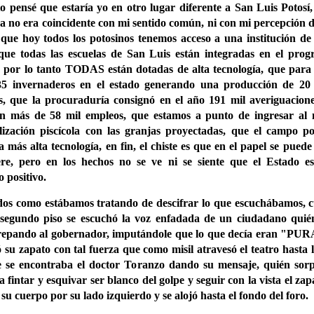
o pensé que estaría yo en otro lugar diferente a San Luis Potosí,
a no era coincidente con mi sentido común, ni con mi percepción d
 que hoy todos los potosinos tenemos acceso a una institución de
que todas las escuelas de San Luis están integradas en el pro
s, por lo tanto TODAS están dotadas de alta tecnología, que para 
5 invernaderos en el estado generando una producción de 20 
as, que la procuraduría consignó en el año 191 mil averiguacione
n más de 58 mil empleos, que estamos a punto de ingresar al 
lización piscícola con las granjas proyectadas, que el campo po
la más alta tecnología, en fin, el chiste es que en el papel se pued
re, pero en los hechos no se ve ni se siente que el Estado e
o positivo.
os como estábamos tratando de descifrar lo que escuchábamos, 
 segundo piso se escuchó la voz enfadada de un ciudadano quié
crepando al gobernador, imputándole que lo que decía eran 
ó su zapato con tal fuerza que como misil atravesó el teatro hasta l
e se encontraba el doctor Toranzo dando su mensaje, quién sor
 fintar y esquivar ser blanco del golpe y seguir con la vista el za
su cuerpo por su lado izquierdo y se alojó hasta el fondo del foro.