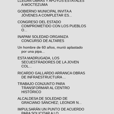
LLEGAN OBRAS Y APOYOS ESTATALES
A MOCTEZUMA
GOBIERNO MUNICIPAL INVITA A
JÓVENES A COMPLETAR ES...
CONGRESO DEL ESTADO
COMPROMETIDO CON LOS PUEBLOS
O...
INAPAM SOLEDAD ORGANIZA
CONCURSO DE ALTARES
Un hombre de 60 años, murió aplastado
por una pipa...
ESTA MADRUGADA, LOS
SECUESTRADORES DE LA JOVEN
COL...
RICARDO GALLARDO ARRANCA OBRAS
DE INFRAESTRUCTURA ...
TRABAJO CONJUNTO PARA
TRANSFORMAR AL CENTRO
HISTÓRICO
ALCALDESA DE SOLEDAD DE
GRACIANO SÁNCHEZ; LEONOR N...
IMPULSARÁN UN PUNTO DE ACUERDO
PARA SOLICITAR A LO...