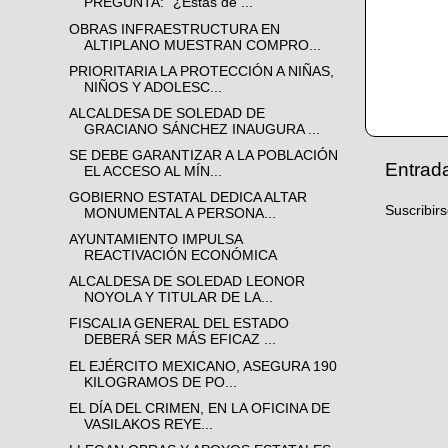
PREGUNTA: “¿Estás de ...
OBRAS INFRAESTRUCTURA EN
ALTIPLANO MUESTRAN COMPRO...
PRIORITARIA LA PROTECCIÓN A NIÑAS,
NIÑOS Y ADOLESC...
ALCALDESA DE SOLEDAD DE
GRACIANO SÁNCHEZ INAUGURA ...
SE DEBE GARANTIZAR A LA POBLACIÓN
Entrad
EL ACCESO AL MÍN...
GOBIERNO ESTATAL DEDICA ALTAR
Suscribir
MONUMENTAL A PERSONA...
AYUNTAMIENTO IMPULSA
REACTIVACIÓN ECONÓMICA
ALCALDESA DE SOLEDAD LEONOR
NOYOLA Y TITULAR DE LA...
FISCALIA GENERAL DEL ESTADO
DEBERÁ SER MÁS EFICAZ ...
EL EJÉRCITO MEXICANO, ASEGURA 190
KILOGRAMOS DE PO...
EL DÍA DEL CRIMEN, EN LA OFICINA DE
VASILAKOS REYE...