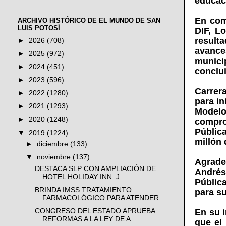
educac
En com
ARCHIVO HISTÓRICO DE EL MUNDO DE SAN
LUIS POTOSÍ
DIF, L
result
►
2026
(708)
avance
►
2025
(972)
munici
►
2024
(451)
conclui
►
2023
(596)
Carrer
►
2022
(1280)
para in
►
2021
(1293)
Modelo
►
2020
(1248)
compro
Públic
▼
2019
(1224)
millón
►
diciembre
(133)
▼
noviembre
(137)
Agrade
DESTACA SLP CON AMPLIACIÓN DE
Andrés 
HOTEL HOLIDAY INN: J...
Públic
BRINDA IMSS TRATAMIENTO
para su
FARMACOLÓGICO PARA ATENDER...
En su i
CONGRESO DEL ESTADO APRUEBA
REFORMAS A LA LEY DE A...
que el