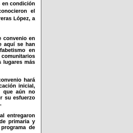
 en condición
conocieron el
eras López, a
te convenio en
e aquí se han
lfabetismo en
 comunitarios
s lugares más
convenio hará
ación inicial,
s que aún no
r su esfuerzo
.
tal entregaron
de primaria y
 programa de