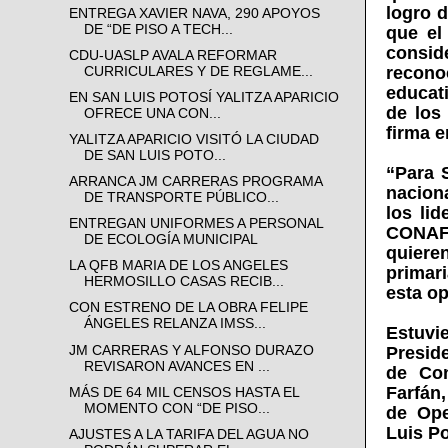
logro d
ENTREGA XAVIER NAVA, 290 APOYOS
DE “DE PISO A TECH...
que el
consid
CDU-UASLP AVALA REFORMAR
recono
CURRICULARES Y DE REGLAME...
educat
EN SAN LUIS POTOSÍ YALITZA APARICIO
de los
OFRECE UNA CON...
firma e
YALITZA APARICIO VISITÓ LA CIUDAD
DE SAN LUIS POTO...
“Para 
ARRANCA JM CARRERAS PROGRAMA
naciona
DE TRANSPORTE PÚBLICO...
los li
ENTREGAN UNIFORMES A PERSONAL
CONAFE
DE ECOLOGÍA MUNICIPAL
quiere
LA QFB MARIA DE LOS ANGELES
primar
HERMOSILLO CASAS RECIB...
esta op
CON ESTRENO DE LA OBRA FELIPE
ÁNGELES RELANZA IMSS...
Estuvi
JM CARRERAS Y ALFONSO DURAZO
Preside
REVISARON AVANCES EN ...
de Con
Farfán
MÁS DE 64 MIL CENSOS HASTA EL
MOMENTO CON “DE PISO...
de Ope
Luis Po
AJUSTES A LA TARIFA DEL AGUA NO