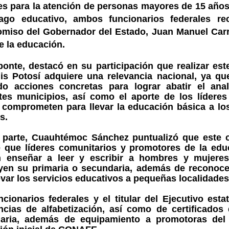
es para la atención de personas mayores de 15 años
ago educativo, ambos funcionarios federales re
miso del Gobernador del Estado, Juan Manuel Carr
e la educación.
ponte, destacó en su participación que realizar es
is Potosí adquiere una relevancia nacional, ya qu
ado acciones concretas para lograr abatir el ana
ntes municipios, así como el aporte de los líderes
 comprometen para llevar la educación básica a lo
s.
 parte, Cuauhtémoc Sánchez puntualizó que este 
e que líderes comunitarios y promotores de la educ
 enseñar a leer y escribir a hombres y mujere
yen su primaria o secundaria, además de reconoce
evar los servicios educativos a pequeñas localidades
cionarios federales y el titular del Ejecutivo esta
ncias de alfabetización, así como de certificados 
aria, además de equipamiento a promotoras del