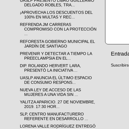
UASLP PRESENTÓ LIBRO GUILLERMO
DELGADO ROBLES, TRA...
¡APROVECHA LOS DESCUENTOS DEL
100% EN MULTAS Y REC...
REFRENDA JM CARRERAS
COMPROMISO CON LA PROTECCIÓN
...
REFORESTA GOBIERNO MUNICIPAL EL
JARDÍN DE SANTIAGO
Entrad
PREVENIR Y DETECTAR A TIEMPO LA
PREECLAMPSIA EN EL...
Suscribir
DIP. ROLANDO HERVERT LARA,
PRESENTÓ LA INICIATIVA ...
UASLP ANUNCIA EL ÚLTIMO ESPACIO
DE CONSUMO RESPONS...
NUEVA LEY DE ACCESO DE LAS
MUJERES A UNA VIDA SIN ...
YALITZA APARICIO. 27 DE NOVIEMBRE,
2019. 17:30 HOR...
SLP, CENTRO MANUFACTURERO
REFERENTE EN DESARROLLO ...
LORENA VALLE RODRÍGUEZ ENTREGÓ