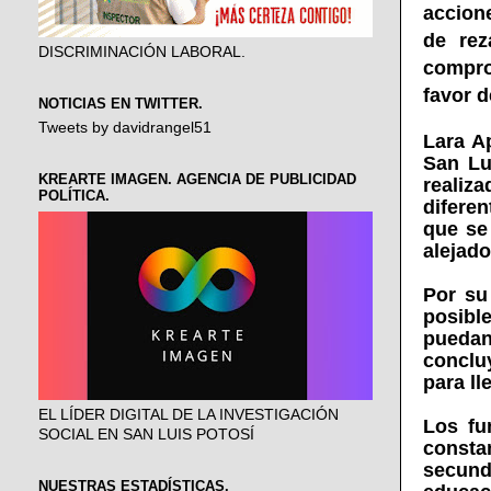
accion
de rez
DISCRIMINACIÓN LABORAL.
compro
favor d
NOTICIAS EN TWITTER.
Tweets by davidrangel51
Lara A
San Lu
KREARTE IMAGEN. AGENCIA DE PUBLICIDAD
realiz
POLÍTICA.
difere
que se
alejado
Por su
posibl
puedan
conclu
para ll
EL LÍDER DIGITAL DE LA INVESTIGACIÓN
Los fun
SOCIAL EN SAN LUIS POTOSÍ
consta
secund
NUESTRAS ESTADÍSTICAS.