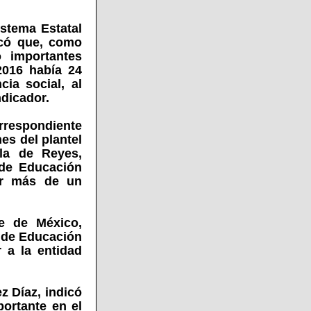
istema Estatal
icó que, como
o importantes
2016 había 24
ia social, al
ndicador.
rrespondiente
nes del plantel
la de Reyes,
 de Educación
or más de un
e de México,
a de Educación
 a la entidad
z Díaz, indicó
ortante en el