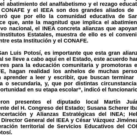
el abatimiento del analfabetismo y el rezago educa
 CONAFE y el IEEA son dos grandes aliados de 
eró que por ello la comunidad educativa de Sa
ce que, ante la magnitud que implica el abatimien
ivo nacional, el INEA concreta alianzas que apoyan
 Institutos Estatales, muestra de ello es el conve
ntre esta Institución y el CONAFE.
San Luis Potosí, es importante que esta gran alian
l se lleve a cabo aquí en el Estado, este acuerdo ha
deres para la educación comunitaria y promotoras e
, hagan realidad los anhelos de muchas pers
n aprender a leer y escribir, que buscan terminar
ia o secundaria, y, que por distintas circunstanci
ortunidad en su etapa escolar”, indicó el funcionario
eron presentes el diputado local Martín Juá
nte del H. Congreso del Estado; Susana Scherer Iba
certación y Alianzas Estratégicas del INEA; He
, Director General del IEEA y César Vázquez Jiméne
ración territorial de Servicios Educativos del 
tosí.