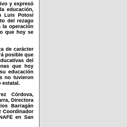
tivo y expresó
la educación,
n Luis Potosí
to del rezago
 la operación
nio que hoy se
za de carácter
rá posible que
ducativas del
onas que hoy
 su educación
as no tuvieron
 estatal.
rez Córdova,
rra, Directora
lios Barragán
z Coordinador
CONAFE en San