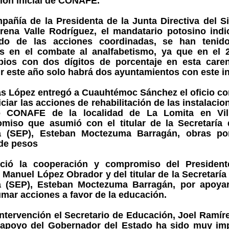
ión inicial de CONAFE.
pañía de la Presidenta de la Junta Directiva del S
orena Valle Rodríguez, el mandatario potosino ind
ado de las acciones coordinadas, se han tenid
s en el combate al analfabetismo, ya que en el 
pios con dos dígitos de porcentaje en esta carenc
r este año solo habrá dos ayuntamientos con este i
as López entregó a Cuauhtémoc Sánchez el oficio co
iciar las acciones de rehabilitación de las instalacio
 CONAFE de la localidad de La Lomita en Vil
miso que asumió con el titular de la Secretaría
a (SEP), Esteban Moctezuma Barragán, obras p
 de pesos
ció la cooperación y compromiso del President
Manuel López Obrador y del titular de la Secretarí
a (SEP), Esteban Moctezuma Barragán, por apoyar
mar acciones a favor de la educación.
ntervención el Secretario de Educación, Joel Ramíre
 apoyo del Gobernador del Estado ha sido muy imp