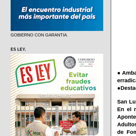
GOBIERNO CON GARANTIA.
ES LEY.
●
Amba
erradic
●
Desta
San Lu
En el 
Aponte,
Adulto
de Fom