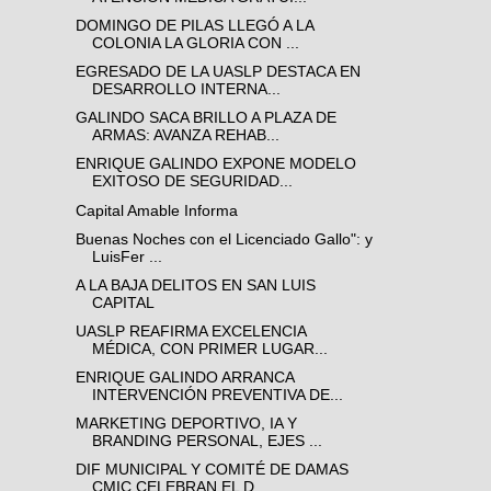
DOMINGO DE PILAS LLEGÓ A LA
COLONIA LA GLORIA CON ...
EGRESADO DE LA UASLP DESTACA EN
DESARROLLO INTERNA...
GALINDO SACA BRILLO A PLAZA DE
ARMAS: AVANZA REHAB...
ENRIQUE GALINDO EXPONE MODELO
EXITOSO DE SEGURIDAD...
Capital Amable Informa
Buenas Noches con el Licenciado Gallo": y
LuisFer ...
A LA BAJA DELITOS EN SAN LUIS
CAPITAL
UASLP REAFIRMA EXCELENCIA
MÉDICA, CON PRIMER LUGAR...
ENRIQUE GALINDO ARRANCA
INTERVENCIÓN PREVENTIVA DE...
MARKETING DEPORTIVO, IA Y
BRANDING PERSONAL, EJES ...
DIF MUNICIPAL Y COMITÉ DE DAMAS
CMIC CELEBRAN EL D...