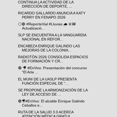
CONTINUA LA ACTIVIDAD DE LA
DIRECCIÓN DE DEPORTE, ...
RICARDO GALLARDO ANUNCIA A KATY
PERRY EN FENAPO 2026
⚪️🔵 #ReporteVial #Lluvias 🌧️ 🚨🚧
Actualizació...
SLP SE ENCUENTRA A LA VANGUARDIA
NACIONAL EN REFOR...
ENCABEZA ENRIQUE GALINDO LAS
MEJORAS DE LA COLONIA...
RADIOTÓN 2026 CONSOLIDA ESPACIOS
DE FORMACIÓN Y CR...
🔴 🎥 #EnVivo: Presentación del concurso
“El Arte ...
EL MUNI DE LA UASLP PRESENTA
FUNCIÓN ESPECIAL DE “...
SE PROPONE LA ARMONIZACIÓN DE LA
LEY DE ACCESO DE ...
🔴🎥#EnVivo: El alcalde Enrique Galindo
Ceballos e...
RUTA DE LA SALUD 3.0 ACERCA
ATENCIÓN MÉDICA GRATUI...