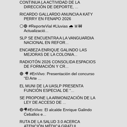
CONTINUA LA ACTIVIDAD DE LA
DIRECCIÓN DE DEPORTE, ...
RICARDO GALLARDO ANUNCIA A KATY
PERRY EN FENAPO 2026
⚪️🔵 #ReporteVial #Lluvias 🌧️ 🚨🚧
Actualizació...
SLP SE ENCUENTRA A LA VANGUARDIA
NACIONAL EN REFOR...
ENCABEZA ENRIQUE GALINDO LAS
MEJORAS DE LA COLONIA...
RADIOTÓN 2026 CONSOLIDA ESPACIOS
DE FORMACIÓN Y CR...
🔴 🎥 #EnVivo: Presentación del concurso
“El Arte ...
EL MUNI DE LA UASLP PRESENTA
FUNCIÓN ESPECIAL DE “...
SE PROPONE LA ARMONIZACIÓN DE LA
LEY DE ACCESO DE ...
🔴🎥#EnVivo: El alcalde Enrique Galindo
Ceballos e...
RUTA DE LA SALUD 3.0 ACERCA
ATENCIÓN MÉDICA GRATUI...