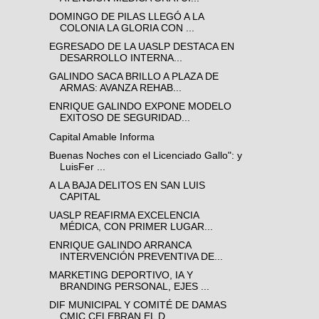
DOMINGO DE PILAS LLEGÓ A LA
COLONIA LA GLORIA CON ...
EGRESADO DE LA UASLP DESTACA EN
DESARROLLO INTERNA...
GALINDO SACA BRILLO A PLAZA DE
ARMAS: AVANZA REHAB...
ENRIQUE GALINDO EXPONE MODELO
EXITOSO DE SEGURIDAD...
Capital Amable Informa
Buenas Noches con el Licenciado Gallo": y
LuisFer ...
A LA BAJA DELITOS EN SAN LUIS
CAPITAL
UASLP REAFIRMA EXCELENCIA
MÉDICA, CON PRIMER LUGAR...
ENRIQUE GALINDO ARRANCA
INTERVENCIÓN PREVENTIVA DE...
MARKETING DEPORTIVO, IA Y
BRANDING PERSONAL, EJES ...
DIF MUNICIPAL Y COMITÉ DE DAMAS
CMIC CELEBRAN EL D...