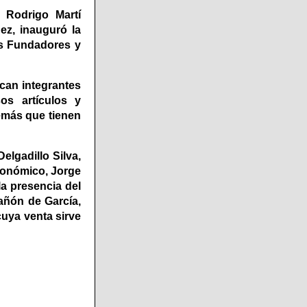
, Rodrigo Martí
ez, inauguró la
os Fundadores y
acan integrantes
os artículos y
emás que tienen
elgadillo Silva,
conómico, Jorge
la presencia del
añón de García,
cuya venta sirve