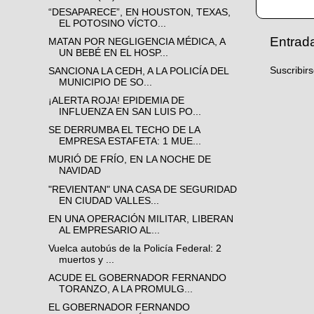
“DESAPARECE”, EN HOUSTON, TEXAS,
EL POTOSINO VÍCTO...
Entrad
MATAN POR NEGLIGENCIA MÉDICA, A
UN BEBÉ EN EL HOSP...
Suscribir
SANCIONA LA CEDH, A LA POLICÍA DEL
MUNICIPIO DE SO...
¡ALERTA ROJA! EPIDEMIA DE
INFLUENZA EN SAN LUIS PO...
SE DERRUMBA EL TECHO DE LA
EMPRESA ESTAFETA: 1 MUE...
MURIÓ DE FRÍO, EN LA NOCHE DE
NAVIDAD
"REVIENTAN" UNA CASA DE SEGURIDAD
EN CIUDAD VALLES...
EN UNA OPERACIÓN MILITAR, LIBERAN
AL EMPRESARIO AL...
Vuelca autobús de la Policía Federal: 2
muertos y ...
ACUDE EL GOBERNADOR FERNANDO
TORANZO, A LA PROMULG...
EL GOBERNADOR FERNANDO