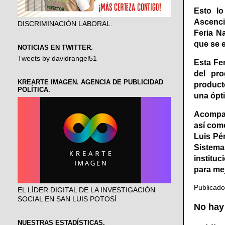
Esto lo
Ascenci
DISCRIMINACIÓN LABORAL.
Feria N
que se 
NOTICIAS EN TWITTER.
Tweets by davidrangel51
Esta Fe
del pro
KREARTE IMAGEN. AGENCIA DE PUBLICIDAD
product
POLÍTICA.
una ópt
Acompaña
así com
Luis Pér
Sistema
instituc
para me
Publicad
EL LÍDER DIGITAL DE LA INVESTIGACIÓN
SOCIAL EN SAN LUIS POTOSÍ
No hay
NUESTRAS ESTADÍSTICAS.