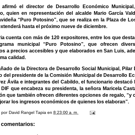
 afirmó el director de Desarrollo Económico Municipal
o, quien en representación del alcalde Mario García Vald
avideña “Puro Potosino”, que se realiza en la Plaza de L
extenderá hasta el próximo nueve de diciembre.
ria cuenta con más de 120 expositores, entre los que dest
grama municipal “Puro Potosino”, que ofrecen divers
os a precios accesibles y que elaborados en San Luis, ad
ima calidad.
do de la Directora de Desarrollo Social Municipal, Pilar D
o del presidente de la Comisión Municipal de Desarrollo E
ez Ávila e integrantes del Cabildo, el funcionario destacó 
 DIF que encabeza su presidenta, la señora Maricela Cast
ión que también ofrecen diferentes opciones de regalo, “y 
jorar los ingresos económicos de quienes los elaboran”.
o por
David Rangel Tapia
en
8:23:00 a. m.
 comentarios: