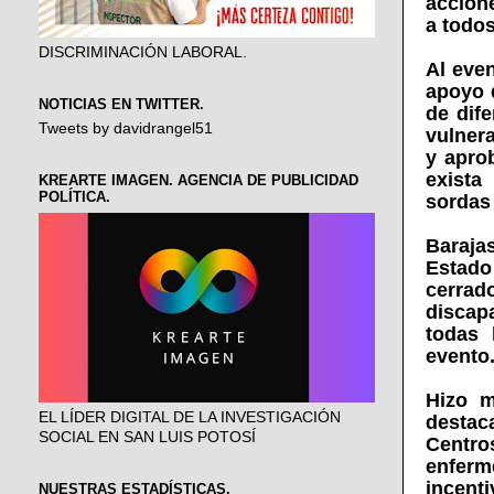
accion
a todos
DISCRIMINACIÓN LABORAL.
Al eve
apoyo d
NOTICIAS EN TWITTER.
de dif
Tweets by davidrangel51
vulnera
y apro
exista
KREARTE IMAGEN. AGENCIA DE PUBLICIDAD
POLÍTICA.
sordas 
Barajas
Estado 
cerrad
discapa
todas 
evento
Hizo m
EL LÍDER DIGITAL DE LA INVESTIGACIÓN
destac
SOCIAL EN SAN LUIS POTOSÍ
Centro
enferm
incenti
NUESTRAS ESTADÍSTICAS.