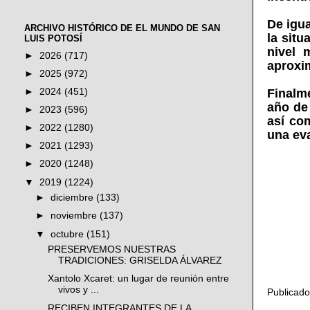
De igua
ARCHIVO HISTÓRICO DE EL MUNDO DE SAN
la sit
LUIS POTOSÍ
nivel 
►
2026
(717)
aproxi
►
2025
(972)
Finalm
►
2024
(451)
año de 
►
2023
(596)
así co
►
2022
(1280)
una eva
►
2021
(1293)
►
2020
(1248)
▼
2019
(1224)
►
diciembre
(133)
►
noviembre
(137)
▼
octubre
(151)
PRESERVEMOS NUESTRAS
TRADICIONES: GRISELDA ÁLVAREZ
Xantolo Xcaret: un lugar de reunión entre
vivos y ...
Publicad
RECIBEN INTEGRANTES DE LA