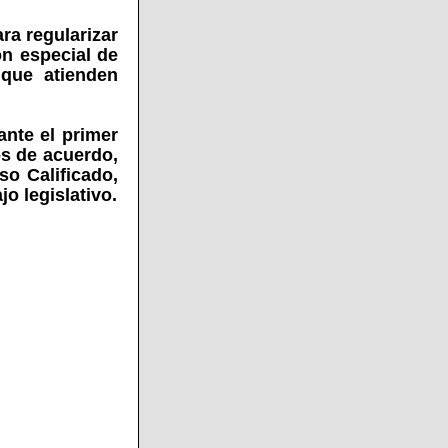
ra regularizar
ón especial de
 que atienden
nte el primer
os de acuerdo,
o Calificado,
o legislativo.