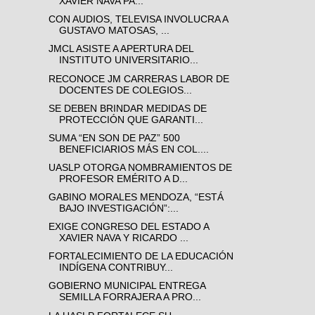
XAVIER NAVA PA...
CON AUDIOS, TELEVISA INVOLUCRA A
GUSTAVO MATOSAS, ...
JMCL ASISTE A APERTURA DEL
INSTITUTO UNIVERSITARIO...
RECONOCE JM CARRERAS LABOR DE
DOCENTES DE COLEGIOS...
SE DEBEN BRINDAR MEDIDAS DE
PROTECCIÓN QUE GARANTI...
SUMA “EN SON DE PAZ” 500
BENEFICIARIOS MÁS EN COL....
UASLP OTORGA NOMBRAMIENTOS DE
PROFESOR EMÉRITO A D...
GABINO MORALES MENDOZA, “ESTÁ
BAJO INVESTIGACIÓN”:...
EXIGE CONGRESO DEL ESTADO A
XAVIER NAVA Y RICARDO ...
FORTALECIMIENTO DE LA EDUCACIÓN
INDÍGENA CONTRIBUY...
GOBIERNO MUNICIPAL ENTREGA
SEMILLA FORRAJERA A PRO...