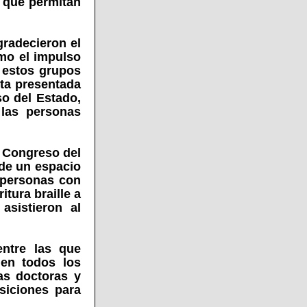
 que permitan
gradecieron el
omo el impulso
e estos grupos
sta presentada
o del Estado,
 las personas
l Congreso del
sde un espacio
 personas con
tura braille a
asistieron al
ntre las que
 en todos los
as doctoras y
siciones para