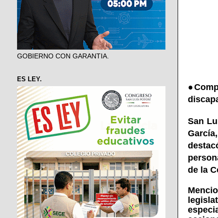
GOBIERNO CON GARANTIA.
ES LEY.
●
Compr
discap
San Lu
García
destac
person
de la C
Mencio
legisl
especi